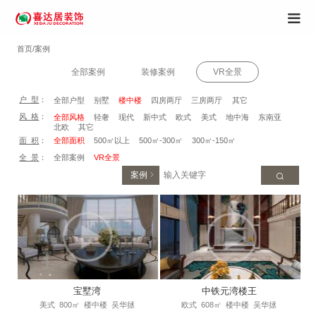
首页/案例
全部案例
装修案例
VR全景
户 型
：
全部户型
别墅
楼中楼
四房两厅
三房两厅
其它
风 格
：
全部风格
轻奢
现代
新中式
欧式
美式
地中海
东南亚
北欧
其它
面 积
：
全部面积
500㎡以上
500㎡-300㎡
300㎡-150㎡
全 景
：
全部案例
VR全景
案例
宝墅湾
中铁元湾楼王
美式
800㎡
楼中楼
吴华拯
欧式
608㎡
楼中楼
吴华拯