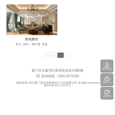
美地雅登
美式
300㎡
楼中楼
吴超
«
1
2
»
预约设计师
厦门市五缘湾红星美凯龙海天楼8楼
咨询热线：0592-5575299
版权所有 2021厦门喜达居装饰设计工程有限公司 All right reserved
预约工地
闽ICP备19017415号-1
在线咨询