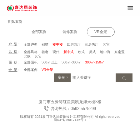
首页/案例
全部案例
装修案例
VR全景
户 型
：
全部户型
别墅
楼中楼
四房两厅
三房两厅
其它
风 格
：
全部风格
轻奢
现代
新中式
欧式
美式
地中海
东南亚
北欧
其它
面 积
：
全部面积
500㎡以上
500㎡-300㎡
300㎡-150㎡
全 景
：
全部案例
VR全景
案例
厦门市五缘湾红星美凯龙海天楼8楼
咨询热线：0592-5575299
版权所有 2021厦门喜达居装饰设计工程有限公司 All right reserved
闽ICP备19017415号-1