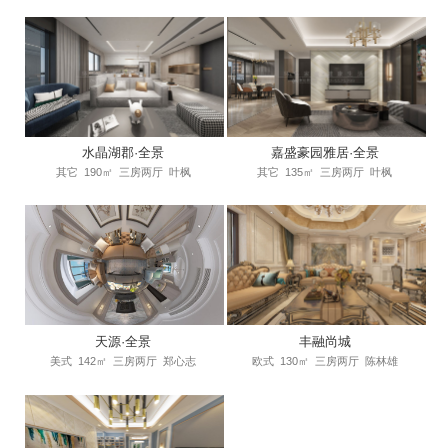
水晶湖郡·全景
嘉盛豪园雅居·全景
其它
190㎡
三房两厅
叶枫
其它
135㎡
三房两厅
叶枫
天源·全景
丰融尚城
美式
142㎡
三房两厅
郑心志
欧式
130㎡
三房两厅
陈林雄