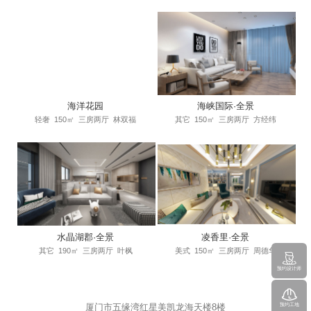
海洋花园
海峡国际·全景
轻奢
150㎡
三房两厅
林双福
其它
150㎡
三房两厅
方经纬
水晶湖郡·全景
凌香里·全景
其它
190㎡
三房两厅
叶枫
美式
150㎡
三房两厅
周德华
预约设计师
预约工地
厦门市五缘湾红星美凯龙海天楼8楼