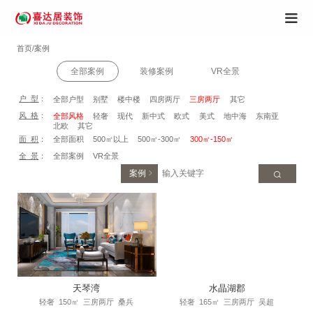
首页/案例
全部案例
装修案例
VR全景
户 型
：
全部户型
别墅
楼中楼
四房两厅
三房两厅
其它
风 格
：
全部风格
轻奢
现代
新中式
欧式
美式
地中海
东南亚
北欧
其它
面 积
：
全部面积
500㎡以上
500㎡-300㎡
300㎡-150㎡
全 景
：
全部案例
VR全景
案例
天琴湾
水晶湖郡
轻奢
150㎡
三房两厅
桑兵
轻奢
165㎡
三房两厅
吴超