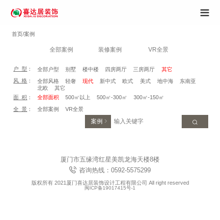
首页/案例
全部案例
装修案例
VR全景
户 型
：
全部户型
别墅
楼中楼
四房两厅
三房两厅
其它
风 格
：
全部风格
轻奢
现代
新中式
欧式
美式
地中海
东南亚
北欧
其它
面 积
：
全部面积
500㎡以上
500㎡-300㎡
300㎡-150㎡
全 景
：
全部案例
VR全景
案例
厦门市五缘湾红星美凯龙海天楼8楼
咨询热线：0592-5575299
版权所有 2021厦门喜达居装饰设计工程有限公司 All right reserved
闽ICP备19017415号-1