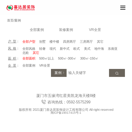
首页/案例
全部案例
装修案例
VR全景
户 型
：
全部户型
别墅
楼中楼
四房两厅
三房两厅
其它
风 格
：
全部风格
轻奢
现代
新中式
欧式
美式
地中海
东南亚
北欧
其它
面 积
：
全部面积
500㎡以上
500㎡-300㎡
300㎡-150㎡
全 景
：
全部案例
VR全景
案例
厦门市五缘湾红星美凯龙海天楼8楼
咨询热线：0592-5575299
版权所有 2021厦门喜达居装饰设计工程有限公司 All right reserved
闽ICP备19017415号-1