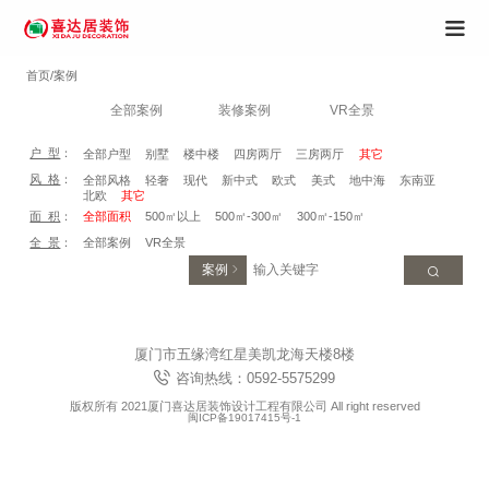
首页/案例
全部案例
装修案例
VR全景
户 型
：
全部户型
别墅
楼中楼
四房两厅
三房两厅
其它
风 格
：
全部风格
轻奢
现代
新中式
欧式
美式
地中海
东南亚
北欧
其它
面 积
：
全部面积
500㎡以上
500㎡-300㎡
300㎡-150㎡
全 景
：
全部案例
VR全景
案例
厦门市五缘湾红星美凯龙海天楼8楼
咨询热线：0592-5575299
版权所有 2021厦门喜达居装饰设计工程有限公司 All right reserved
闽ICP备19017415号-1