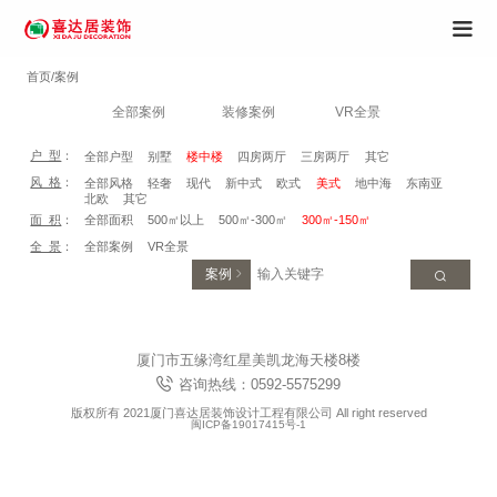
首页/案例
全部案例
装修案例
VR全景
户 型
：
全部户型
别墅
楼中楼
四房两厅
三房两厅
其它
风 格
：
全部风格
轻奢
现代
新中式
欧式
美式
地中海
东南亚
北欧
其它
面 积
：
全部面积
500㎡以上
500㎡-300㎡
300㎡-150㎡
全 景
：
全部案例
VR全景
案例
厦门市五缘湾红星美凯龙海天楼8楼
咨询热线：0592-5575299
版权所有 2021厦门喜达居装饰设计工程有限公司 All right reserved
闽ICP备19017415号-1