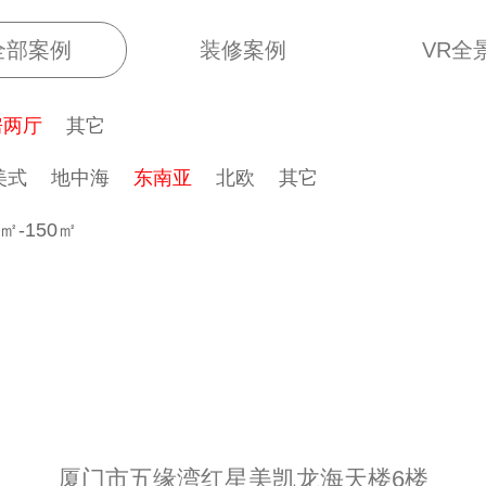
全部案例
装修案例
VR全
房两厅
其它
美式
地中海
东南亚
北欧
其它
0㎡-150㎡
厦门市五缘湾红星美凯龙海天楼6楼