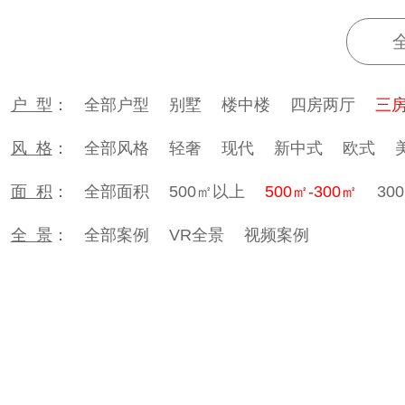
户 型
：
全部户型
别墅
楼中楼
四房两厅
三
风 格
：
全部风格
轻奢
现代
新中式
欧式
面 积
：
全部面积
500㎡以上
500㎡-300㎡
30
全 景
：
全部案例
VR全景
视频案例