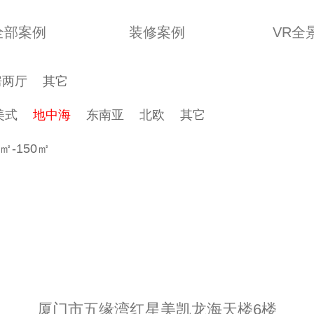
全部案例
装修案例
VR全
房两厅
其它
美式
地中海
东南亚
北欧
其它
0㎡-150㎡
厦门市五缘湾红星美凯龙海天楼6楼