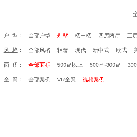
户 型
：
全部户型
别墅
楼中楼
四房两厅
三
风 格
：
全部风格
轻奢
现代
新中式
欧式
面 积
：
全部面积
500㎡以上
500㎡-300㎡
30
全 景
：
全部案例
VR全景
视频案例