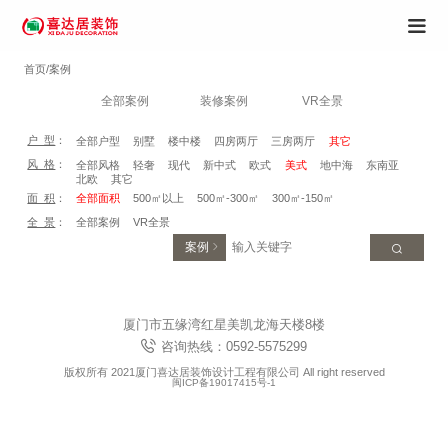
首页/案例
全部案例
装修案例
VR全景
户 型
：
全部户型
别墅
楼中楼
四房两厅
三房两厅
其它
风 格
：
全部风格
轻奢
现代
新中式
欧式
美式
地中海
东南亚
北欧
其它
面 积
：
全部面积
500㎡以上
500㎡-300㎡
300㎡-150㎡
全 景
：
全部案例
VR全景
案例
厦门市五缘湾红星美凯龙海天楼8楼
咨询热线：0592-5575299
版权所有 2021厦门喜达居装饰设计工程有限公司 All right reserved
闽ICP备19017415号-1