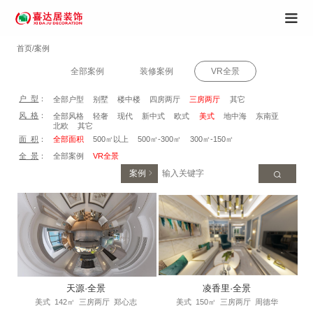
首页/案例
全部案例
装修案例
VR全景
户 型
：
全部户型
别墅
楼中楼
四房两厅
三房两厅
其它
风 格
：
全部风格
轻奢
现代
新中式
欧式
美式
地中海
东南亚
北欧
其它
面 积
：
全部面积
500㎡以上
500㎡-300㎡
300㎡-150㎡
全 景
：
全部案例
VR全景
案例
天源·全景
凌香里·全景
美式
142㎡
三房两厅
郑心志
美式
150㎡
三房两厅
周德华