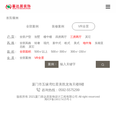
首页/案例
全部案例
装修案例
VR全景
户 型
：
全部户型
别墅
楼中楼
四房两厅
三房两厅
其它
风 格
：
全部风格
轻奢
现代
新中式
欧式
美式
地中海
东南亚
北欧
其它
面 积
：
全部面积
500㎡以上
500㎡-300㎡
300㎡-150㎡
全 景
：
全部案例
VR全景
案例
厦门市五缘湾红星美凯龙海天楼8楼
咨询热线：0592-5575299
版权所有 2021厦门喜达居装饰设计工程有限公司 All right reserved
闽ICP备19017415号-1