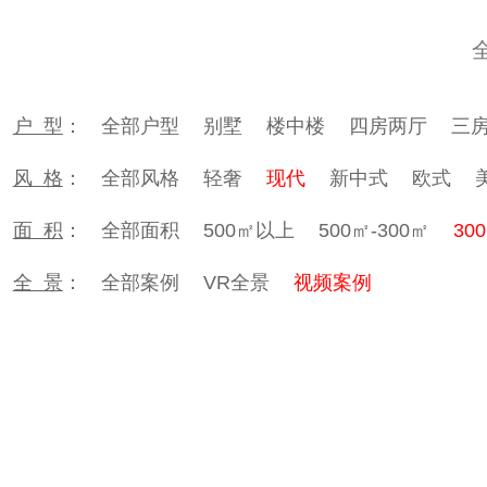
户 型
：
全部户型
别墅
楼中楼
四房两厅
三
风 格
：
全部风格
轻奢
现代
新中式
欧式
面 积
：
全部面积
500㎡以上
500㎡-300㎡
30
全 景
：
全部案例
VR全景
视频案例