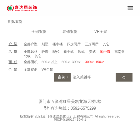
首页/案例
全部案例
装修案例
VR全景
户 型
：
全部户型
别墅
楼中楼
四房两厅
三房两厅
其它
风 格
：
全部风格
轻奢
现代
新中式
欧式
美式
地中海
东南亚
北欧
其它
面 积
：
全部面积
500㎡以上
500㎡-300㎡
300㎡-150㎡
全 景
：
全部案例
VR全景
案例
厦门市五缘湾红星美凯龙海天楼8楼
咨询热线：0592-5575299
版权所有 2021厦门喜达居装饰设计工程有限公司 All right reserved
闽ICP备19017415号-1